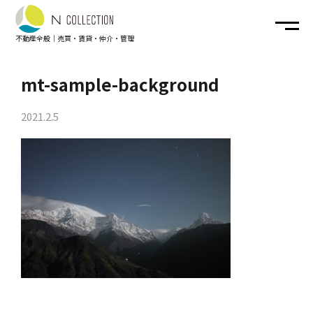
不動産全般｜売買・賃貸・仲介・管理
mt-sample-background
SERVICE
｜ 業務案内
2021.2.5
COMPANY
｜ 会社概要
Q&A
｜ お店へのよくある質問
CONTACT
｜ お問い合わせ