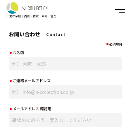
不動産全般｜売買・賃貸・仲介・管理
お問い合わせ
Contact
SERVICE
｜ 業務案内
必須項目
お名前
COMPANY
｜ 会社概要
Q&A
｜ お店へのよくある質問
ご連絡メールアドレス
CONTACT
｜ お問い合わせ
メールアドレス 確認用